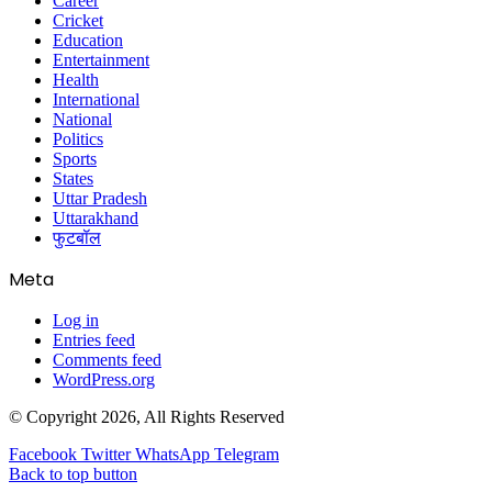
Career
Cricket
Education
Entertainment
Health
International
National
Politics
Sports
States
Uttar Pradesh
Uttarakhand
फुटबॉल
Meta
Log in
Entries feed
Comments feed
WordPress.org
© Copyright 2026, All Rights Reserved
Facebook
Twitter
WhatsApp
Telegram
Back to top button