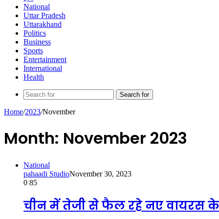
National
Uttar Pradesh
Uttarakhand
Politics
Business
Sports
Entertainment
International
Health
Search for
Home
/
2023
/
November
Month:
November 2023
National
pahaadi Studio
November 30, 2023
0
85
चीन में तेजी से फैल रहे नए वायरस क