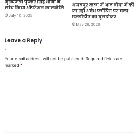
मुख्यमंत्री पुष्कर सिंह धामी ने
अजबपुर कला में आठ बीघा में की
लांच किया ऑपरेशन कालनेमि
जा रही अवैध प्लॉटिंग पर चला
July 10, 2025
एमडीडीए का बुलडोजर
May 26, 2026
Leave a Reply
Your email address will not be published.
Required fields are
marked
*
C
o
m
m
e
n
t